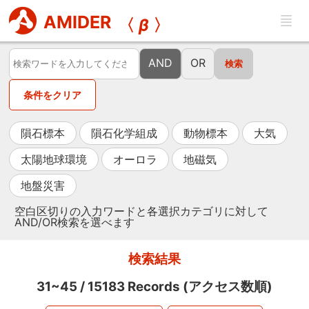
AMIDER
〈
β
〉
AND
OR
条件をクリア
隕石標本
隕石化学組成
動物標本
大気
太陽地球環境
オーロラ
地磁気
地盤災害
空白区切りの入力ワードと各選択カテゴリに対して
AND/OR検索を選べます
検索結果
31~45
/
15183
Records (アクセス数順)