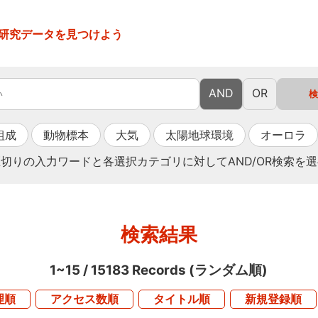
研究データを見つけよう
AND
OR
組成
動物標本
大気
太陽地球環境
オーロラ
切りの入力ワードと各選択カテゴリに対してAND/OR検索を
検索結果
1~15
/
15183
Records (ランダム順)
理順
アクセス数順
タイトル順
新規登録順