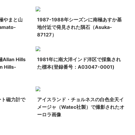
南極やまと山
1987-1988年シーズンに南極あすか基
ato-
地付近で発見された隕石（Asuka-
87127）
lan Hills
1981年に南大洋インド洋区で採集され
ills-
た標本(登録番号：A03047-0001)
ート磁力計で
アイスランド・チョルネスの白色全天イ
メージャ（Watec社製）で撮影されたオ
ーロラ画像