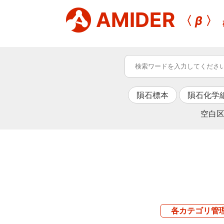
AMIDER
〈
β
〉
隕石標本
隕石化学
空白区
各カテゴリ管