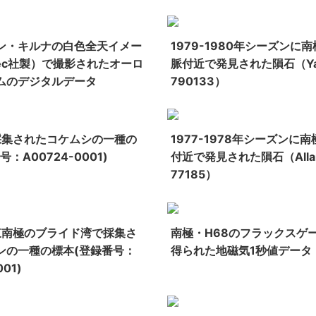
ン・キルナの白色全天イメー
1979-1980年シーズンに
ec社製）で撮影されたオーロ
脈付近で発見された隕石（Yam
ムのデジタルデータ
790133）
に採集されたコケムシの一種の
1977-1978年シーズンに南極Al
：A00724-0001)
付近で発見された隕石（Allan H
77185）
に東南極のブライド湾で採集さ
南極・H68のフラックスゲ
ンの一種の標本(登録番号：
得られた地磁気1秒値データ
001)