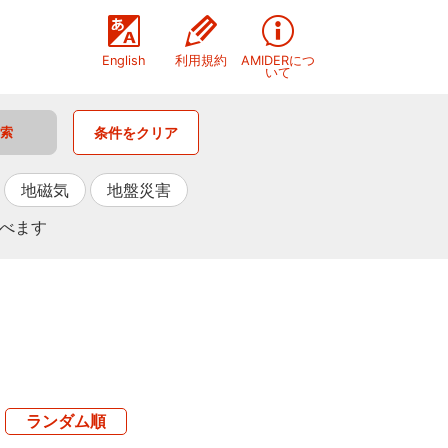
English
利用規約
AMIDERにつ
いて
条件をクリア
地磁気
地盤災害
選べます
ランダム順