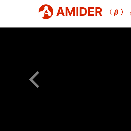
AMIDER
〈
β
〉