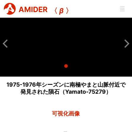
AMIDER
〈
β
〉
1975-1976年シーズンに南極やまと山脈付近で
発見された隕石（Yamato-75279）
可視化画像