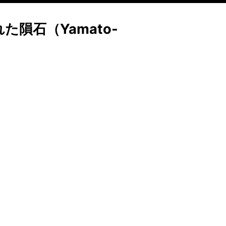
た隕石（Yamato-