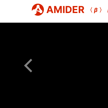
AMIDER
〈
β
〉