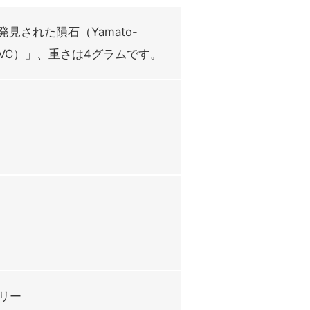
発見された隕石（Yamato-
CVC）」、重さは4グラムです。
リー