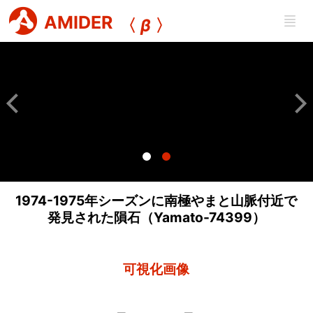
AMIDER
〈
β
〉
1974-1975年シーズンに南極やまと山脈付近で
発見された隕石（Yamato-74399）
可視化画像