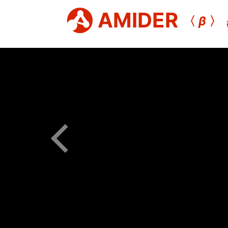
AMIDER
〈
β
〉