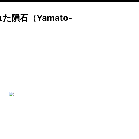
た隕石（Yamato-