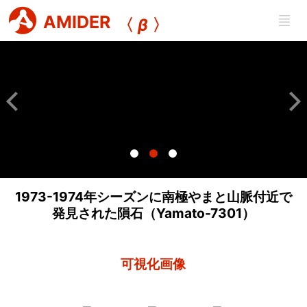
AMIDER
〈
β
〉
1973-1974年シーズンに南極やまと山脈付近で
発見された隕石（Yamato-7301）
可視化画像