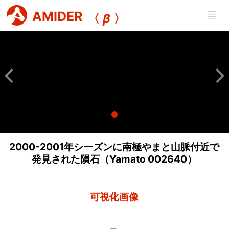
AMIDER
〈
β
〉
2000-2001年シーズンに南極やまと山脈付近で
発見された隕石（Yamato 002640）
可視化画像