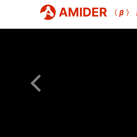
AMIDER
〈
β
〉