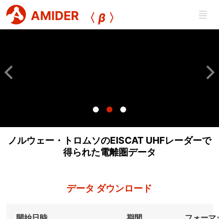
AMIDER
〈
β
〉
ノルウェー・トロムソのEISCAT UHFレーダーで
得られた電離圏データ
データ ダウンロード
開始日時
期間
フォーマ