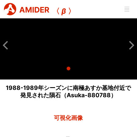
AMIDER
〈
β
〉
1988-1989年シーズンに南極あすか基地付近で
発見された隕石（Asuka-880788）
可視化画像