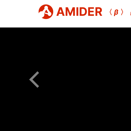
AMIDER
〈
β
〉