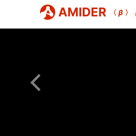
AMIDER
〈
β
〉