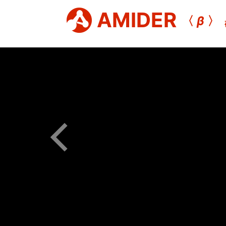
AMIDER
〈
β
〉