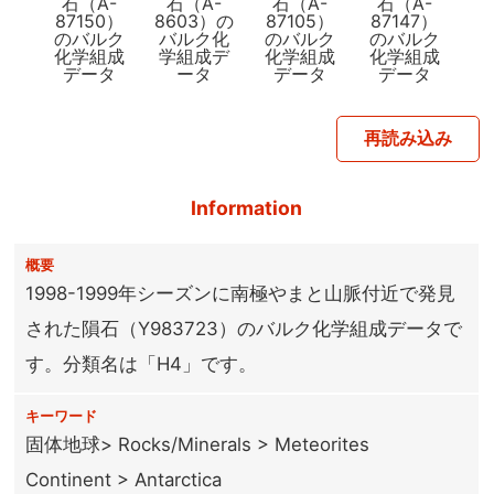
石（A-
石（A-
石（A-
石（A-
87150）
8603）の
87105）
87147）
のバルク
バルク化
のバルク
のバルク
化学組成
学組成デ
化学組成
化学組成
データ
ータ
データ
データ
再読み込み
Information
概要
1998-1999年シーズンに南極やまと山脈付近で発見
された隕石（Y983723）のバルク化学組成データで
す。分類名は「H4」です。
キーワード
固体地球> Rocks/Minerals > Meteorites
Continent > Antarctica