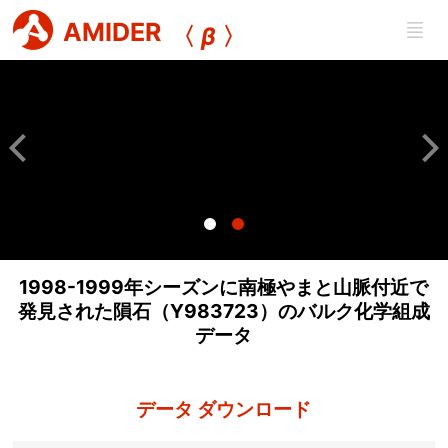
AMIDER
〈
β
〉
1998-1999年シーズンに南極やまと山脈付近で
発見された隕石（Y983723）のバルク化学組成
データ
データ ダウンロード