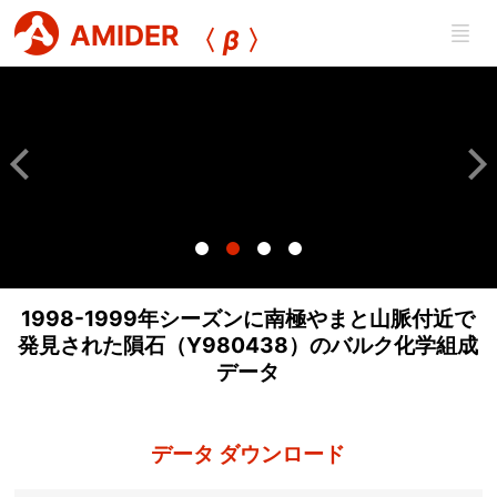
AMIDER
〈
β
〉
1998-1999年シーズンに南極やまと山脈付近で
発見された隕石（Y980438）のバルク化学組成
データ
データ ダウンロード