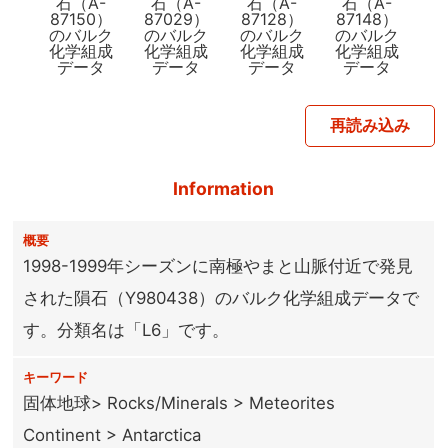
石（A-
石（A-
石（A-
石（A-
87150）
87029）
87128）
87148）
のバルク
のバルク
のバルク
のバルク
化学組成
化学組成
化学組成
化学組成
データ
データ
データ
データ
再読み込み
Information
概要
1998-1999年シーズンに南極やまと山脈付近で発見
された隕石（Y980438）のバルク化学組成データで
す。分類名は「L6」です。
キーワード
固体地球> Rocks/Minerals > Meteorites
Continent > Antarctica