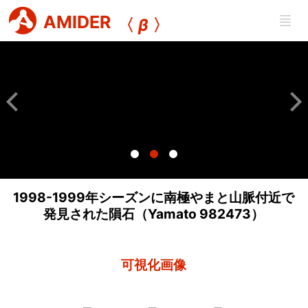
AMIDER
〈
β
〉
1998-1999年シーズンに南極やまと山脈付近で
発見された隕石（Yamato 982473）
可視化画像