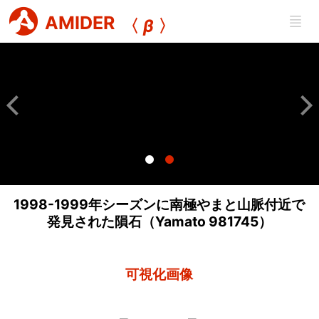
AMIDER
〈
β
〉
1998-1999年シーズンに南極やまと山脈付近で
発見された隕石（Yamato 981745）
可視化画像