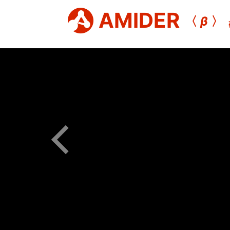
AMIDER
〈
β
〉