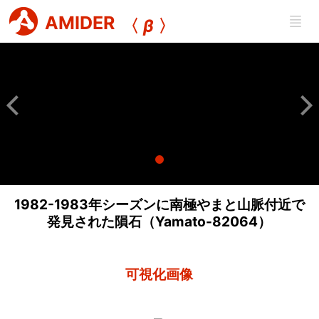
AMIDER
〈
β
〉
1982-1983年シーズンに南極やまと山脈付近で
発見された隕石（Yamato-82064）
可視化画像