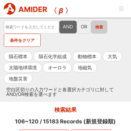
AMIDER
〈
β
〉
AND
OR
条件をクリア
隕石標本
隕石化学組成
動物標本
大気
太陽地球環境
オーロラ
地磁気
地盤災害
空白区切りの入力ワードと各選択カテゴリに対して
AND/OR検索を選べます
検索結果
106~120
/
15183
Records (新規登録順)