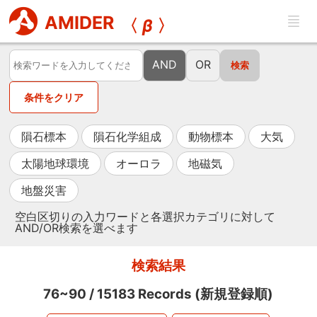
AMIDER
〈
β
〉
AND
OR
条件をクリア
隕石標本
隕石化学組成
動物標本
大気
太陽地球環境
オーロラ
地磁気
地盤災害
空白区切りの入力ワードと各選択カテゴリに対して
AND/OR検索を選べます
検索結果
76~90
/
15183
Records (新規登録順)