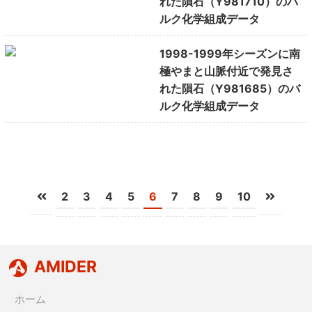
れた隕石（Y981710）のバ
ルク化学組成データ
1998-1999年シーズンに南
極やまと山脈付近で発見さ
れた隕石（Y981685）のバ
ルク化学組成データ
2
3
4
5
6
7
8
9
10
AMIDER
ホーム