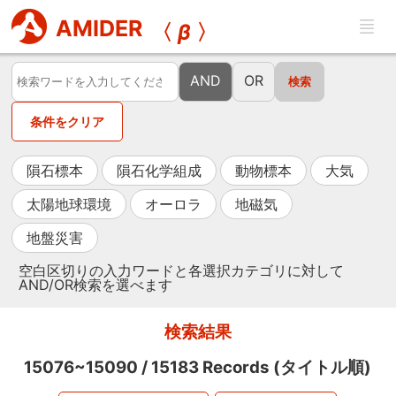
AMIDER
〈
β
〉
AND
OR
条件をクリア
隕石標本
隕石化学組成
動物標本
大気
太陽地球環境
オーロラ
地磁気
地盤災害
空白区切りの入力ワードと各選択カテゴリに対して
AND/OR検索を選べます
検索結果
15076~15090
/
15183
Records (タイトル順)